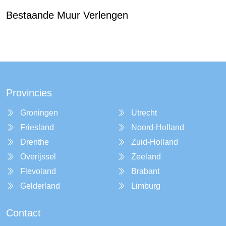
Bestaande Muur Verlengen
Provincies
Groningen
Utrecht
Friesland
Noord-Holland
Drenthe
Zuid-Holland
Overijssel
Zeeland
Flevoland
Brabant
Gelderland
Limburg
Contact