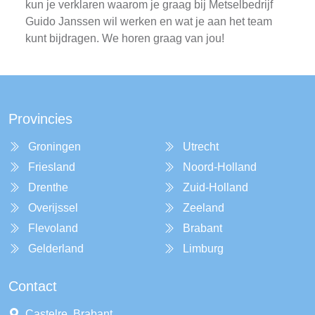
kun je verklaren waarom je graag bij Metselbedrijf
Guido Janssen wil werken en wat je aan het team
kunt bijdragen. We horen graag van jou!
Provincies
Groningen
Utrecht
Friesland
Noord-Holland
Drenthe
Zuid-Holland
Overijssel
Zeeland
Flevoland
Brabant
Gelderland
Limburg
Contact
Castelre, Brabant