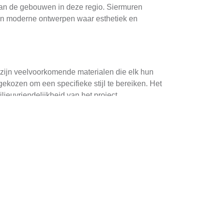
van de gebouwen in deze regio. Siermuren
s in moderne ontwerpen waar esthetiek en
n zijn veelvoorkomende materialen die elk hun
ekozen om een specifieke stijl te bereiken. Het
ieuvriendelijkheid van het project.
 er talloze voorbeelden te vinden van
iermuur kan zowel functioneel als esthetisch
tijk worden siermuren vaak gebruikt om een tuin
als visuele verschraling maar ook als