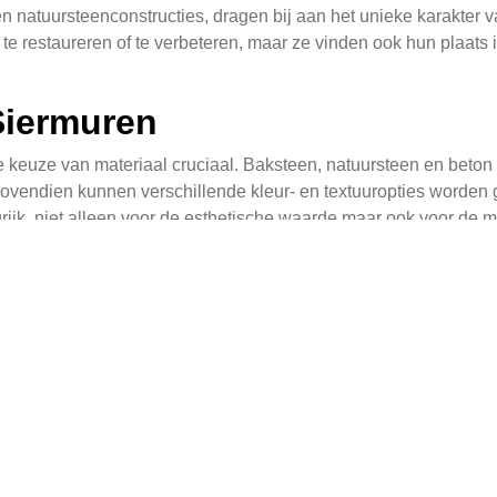
 natuursteenconstructies, dragen bij aan het unieke karakter 
 te restaureren of te verbeteren, maar ze vinden ook hun plaat
Siermuren
de keuze van materiaal cruciaal. Baksteen, natuursteen en beto
Bovendien kunnen verschillende kleur- en textuuropties worden g
jk, niet alleen voor de esthetische waarde maar ook voor de mil
rmuren
n maten voor, afhankelijk van hun bestemming. In Castelre zijn
n in tuinen, terrassen en binnenplaatsen. Een goed ontworpen s
en of als afscheiding tussen verschillende gebieden. In de prak
en Terrassen
l in het ontwerp van tuinen en terrassen. Ze dienen niet alleen 