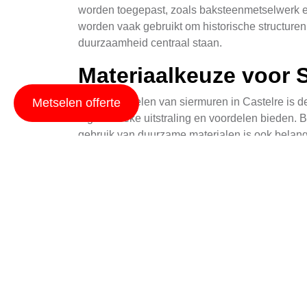
worden toegepast, zoals baksteenmetselwerk en
worden vaak gebruikt om historische structuren
duurzaamheid centraal staan.
Materiaalkeuze voor 
Bij het metselen van siermuren in Castelre is 
Metselen offerte
eigen unieke uitstraling en voordelen bieden. 
gebruik van duurzame materialen is ook belangri
Voorbeelden van Sie
Siermuren komen in veel verschillende vormen e
siermuren die dienen als decoratieve elemente
aantrekkelijk zijn, met functies zoals steunmur
te structureren of een terras te verrijken.
Siermuren in Tuinen 
Siermuren in Castelre spelen een belangrijke ro